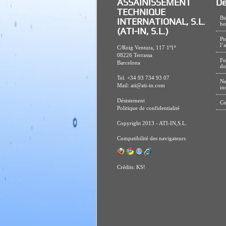
ASSAINISSEMENT
De
TECHNIQUE
Bi
INTERNATIONAL, S.L.
bo
(ATI-IN, S.L.)
Pi
l’
C/Roig Ventura, 117 1º1ª
08226 Terrassa
Fo
Barcelona
do
Tel. +34 93 734 93 07
Ne
Mail:
ati@ati-in.com
in
Désistement
Co
Politique de confidentialité
Copyright 2013 - ATI-IN,S.L.
Compatibilité des navigateurs
Crédits:
KS!