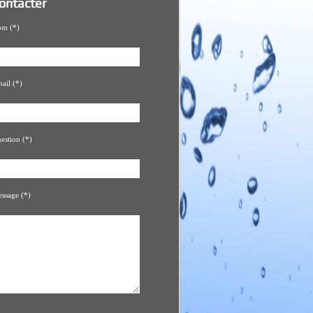
ontacter
m (*)
ail (*)
estion (*)
ssage (*)