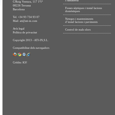
i ramaderia
C/Roig Ventura, 117 1º1ª
08226 Terrassa
Fosses sèptiques i instal·lacions
Barcelona
domèstiques
Tel. +34 93 734 93 07
Neteges i manteniments
Mail:
ati@ati-in.com
d’instal·lacions i paviments
Avís legal
Control de mals olors
Política de privacitat
Copyright 2013 - ATI-IN,S.L.
Compatibilitat dels navegadors
Crèdits:
KS!