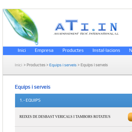
Inici
Empresa
Productes
Instal·lacions
N
Inici
>
Productes
>
Equips i serveis
>
Equips i serveis
Equips i serveis
1.- EQUIPS
REIXES DE DESBAST VERICALS I TAMBORS ROTATIUS