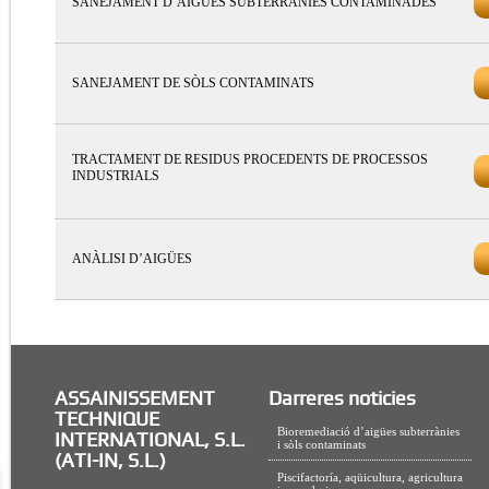
SANEJAMENT D’AIGÜES SUBTERRÀNIES CONTAMINADES
SANEJAMENT DE SÒLS CONTAMINATS
TRACTAMENT DE RESIDUS PROCEDENTS DE PROCESSOS
INDUSTRIALS
ANÀLISI D’AIGÜES
ASSAINISSEMENT
Darreres noticies
TECHNIQUE
Bioremediació d’aigües subterrànies
INTERNATIONAL, S.L.
i sòls contaminats
(ATI-IN, S.L.)
Piscifactoría, aqüicultura, agricultura